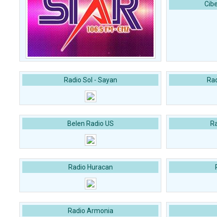
Cib
Radio Sol - Sayan
Ra
Belen Radio US
Ra
Radio Huracan
Radio Armonia