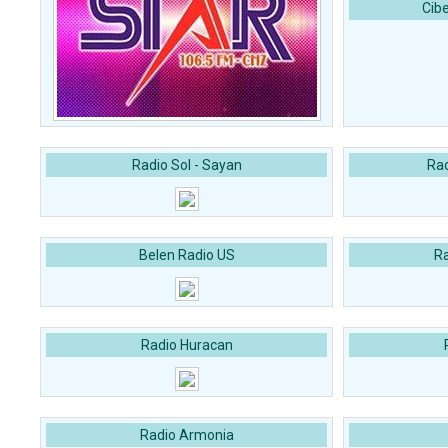
Cib
Radio Sol - Sayan
Ra
Belen Radio US
Ra
Radio Huracan
Radio Armonia